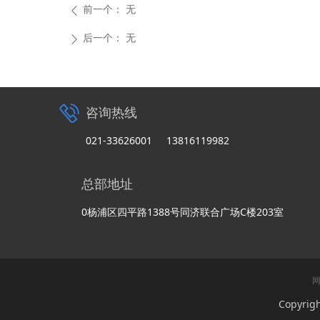
前一个：
无
ꄴ
后一个：
无
ꄲ
咨询热线
021-33626001 13816119982
总部地址
0杨浦区四平路1388号同济联合广场C楼203室
Copyri